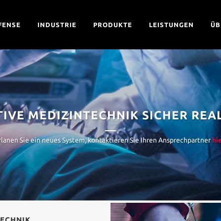
FENSE
INDUSTRIE
PRODUKTE
LEISTUNGEN
ÜB
IVE MEDIZINTECHNIK SICHER REA
lanen Sie ein neues System, kontaktieren Sie Ihren Ansprechpartner
hi
TECHNIK