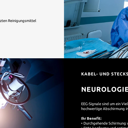
tzten Reinigungsmittel
KABEL- UND STECK
NEUROLOGI
EEG-Signale sind um ein Vie
hochwertige Abschirmung i
Ihr Benefit:
• Durchgehende Schirmung v
• EMV-konforme und antima