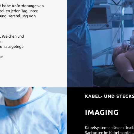
llt hohe Anforderungen an
ellen jeden Tag unter
 und Herstellung von
n, Weichen und
en
ion ausgelegt
me
KABEL- UND STECK
IMAGING
Kabelsysteme müssen flexibel
Santopren im Kabelmantel u